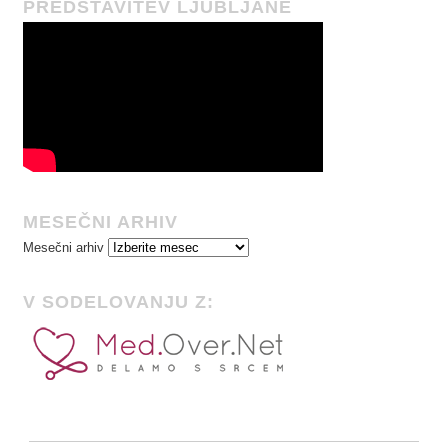
PREDSTAVITEV LJUBLJANE
MESEČNI ARHIV
Mesečni arhiv
V SODELOVANJU Z: