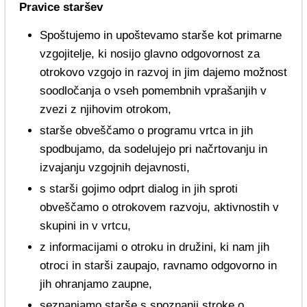
Pravice staršev
Spoštujemo in upoštevamo starše kot primarne
vzgojitelje, ki nosijo glavno odgovornost za
otrokovo vzgojo in razvoj in jim dajemo možnost
soodločanja o vseh pomembnih vprašanjih v
zvezi z njihovim otrokom,
starše obveščamo o programu vrtca in jih
spodbujamo, da sodelujejo pri načrtovanju in
izvajanju vzgojnih dejavnosti,
s starši gojimo odprt dialog in jih sproti
obveščamo o otrokovem razvoju, aktivnostih v
skupini in v vrtcu,
z informacijami o otroku in družini, ki nam jih
otroci in starši zaupajo, ravnamo odgovorno in
jih ohranjamo zaupne,
seznanjamo starše s spoznanji stroke o