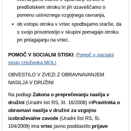
predšolskem otroku in jih ozaveščamo o
pomenu ustreznega vzgojnega ravnanja,
ob vstopu otroka v vrtec spodbujamo starše, da
s svojo prisotnostjo v skupini pomagajo otroku
pri prilagajanju na vrtec.
POMOČ V SOCIALNI STISKI
:
Pomoč v socialni
stiski (zloženka MOL)
OBVESTILO V ZVEZI Z OBRAVNAVANJEM
NASILJA V DRUŽINI
Na podlagi
Zakona o preprečevanju nasilja v
družini
(Uradni list RS, št. 16/2008) in
Pravilnika o
obravnavi nasilja v družini za vzgojno
izobraževalne zavode
(Uradni list RS, št.
104/2009) ima
vrtec
javno pooblastilo
prijave