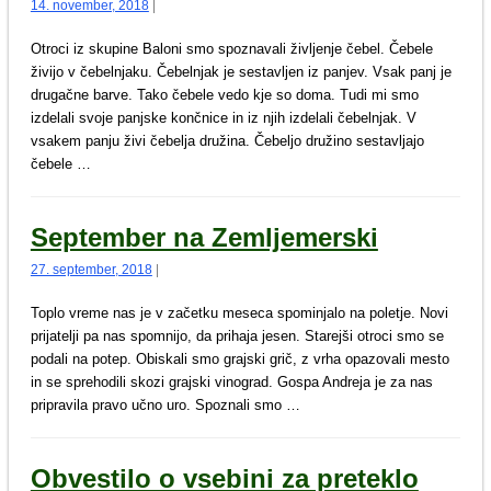
14. november, 2018
|
Otroci iz skupine Baloni smo spoznavali življenje čebel. Čebele
živijo v čebelnjaku. Čebelnjak je sestavljen iz panjev. Vsak panj je
drugačne barve. Tako čebele vedo kje so doma. Tudi mi smo
izdelali svoje panjske končnice in iz njih izdelali čebelnjak. V
vsakem panju živi čebelja družina. Čebeljo družino sestavljajo
čebele …
September na Zemljemerski
27. september, 2018
|
Toplo vreme nas je v začetku meseca spominjalo na poletje. Novi
prijatelji pa nas spomnijo, da prihaja jesen. Starejši otroci smo se
podali na potep. Obiskali smo grajski grič, z vrha opazovali mesto
in se sprehodili skozi grajski vinograd. Gospa Andreja je za nas
pripravila pravo učno uro. Spoznali smo …
Obvestilo o vsebini za preteklo